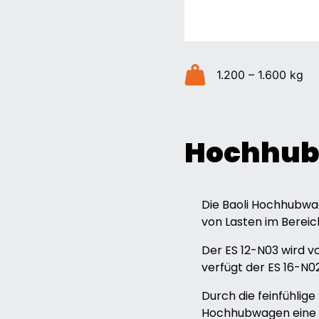
1.200 – 1.600 kg
Hochhubw
Die Baoli Hochhubwag
von Lasten im Bereich
Der ES 12-N03 wird v
verfügt der ES 16-N0
Durch die feinfühlig
Hochhubwagen eine ä